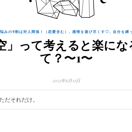
,
,
悩みの9割は対人関係！（恋愛含む）
感情を遊び尽くす♡
自分を縛
空」って考えると楽にな
て？〜1〜
2022年6月11日
✨ただそれだけ。