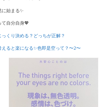
然に始まる✨
て自分自身💖
じっくり決める？どっちが正解？
考えると楽になる✨色即是空って？〜2〜