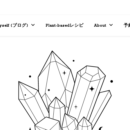
yself (ブログ)
Plant-basedレシピ
About
予