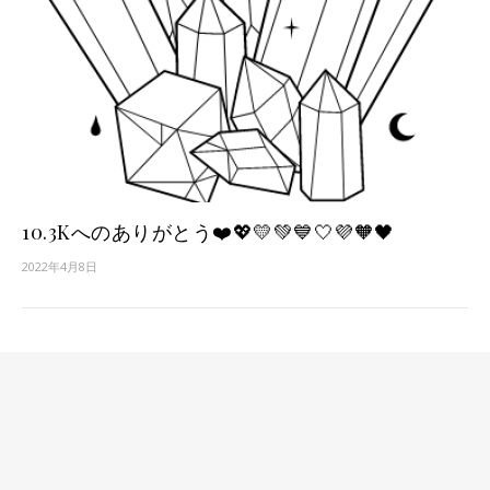
10.3Kへのありがとう❤️💖💛💚💙🤍💜🧡🖤
2022年4月8日